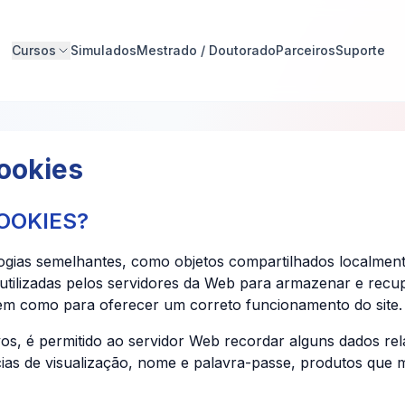
Cursos
Simulados
Mestrado / Doutorado
Parceiros
Suporte
CERTIFICAÇÃO PROFISSIONAL
DIREITO ONLINE
Cookies
MESTRADO/DOUTORADO
PÓS-GRADUAÇÃO
COOKIES?
LATOSENSU/MBA
ogias semelhantes, como objetos compartilhados localment
 utilizadas pelos servidores da Web para armazenar e rec
bem como para oferecer um correto funcionamento do site.
vos, é permitido ao servidor Web recordar alguns dados relat
as de visualização, nome e palavra-passe, produtos que ma