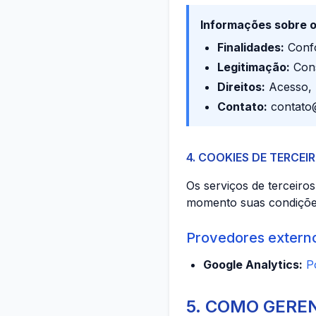
Informações sobre o
Finalidades:
Confo
Legitimação:
Cons
Direitos:
Acesso, r
Contato:
contato
4. COOKIES DE TERCEI
Os serviços de terceiro
momento suas condições
Provedores extern
Google Analytics:
P
5. COMO GERE