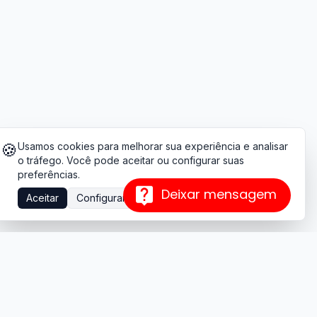
🍪
Usamos cookies para melhorar sua experiência e analisar
o tráfego. Você pode aceitar ou configurar suas
preferências.
Deixar mensagem
Aceitar
Configurar
Contato
+55 (17) 99222-7977
contato@ecocursos.com.br