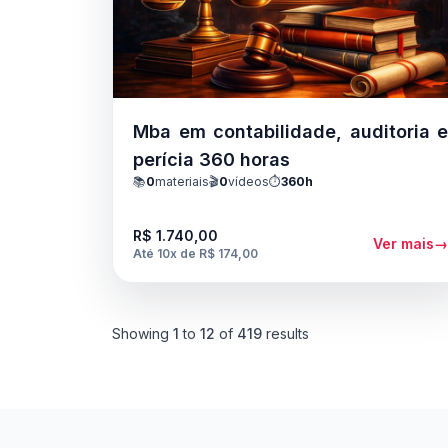
Mba em contabilidade, auditoria 
perícia 360 horas
📚
0
materiais
🎬
0
vídeos
⏱️
360h
R$ 1.740,00
Ver mais
Até 10x de R$ 174,00
Showing
1
to
12
of
419
results