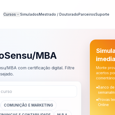
Cursos
Simulados
Mestrado / Doutorado
Parceiros
Suporte
CERTIFICAÇÃO PROFISSIONAL
DIREITO ONLINE
MESTRADO/DOUTORADO
Simul
toSensu/MBA
imedi
PÓS-GRADUAÇÃO
LATOSENSU/MBA
/MBA com certificação digital. Filtre
Monte prov
acertos por
sejado.
comentário
●
Banco de 
semanalm
●
Provas te
Online
COMUNIÇÃO E MARKETING
FINANÇAS E CONTABILIDADE
M.B.A.