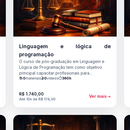
m
Linguagem e lógica de
o
programação
O curso de pós-graduação em Linguagem e
Lógica de Programação tem como objetivo
principal capacitar profissionais para
📚
0
materiais
🎬
0
vídeos
⏱️
360h
compreenderem e aplicarem conceitos
avançados relacionados à linguagem de
programação e lógica de programação. Busca-
R$ 1.740,00
→
se proporcionar conhecimentos aprofundados
Ver mais
→
Até 10x de R$ 174,00
sobre algoritmos, estruturas de dados, e
desenvolvimento de software eficiente.