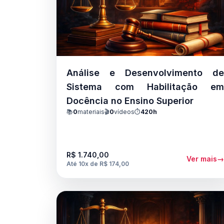
Análise e Desenvolvimento d
Sistema com Habilitação e
Docência no Ensino Superior
📚
0
materiais
🎬
0
vídeos
⏱️
420h
R$ 1.740,00
Ver mais
Até 10x de R$ 174,00