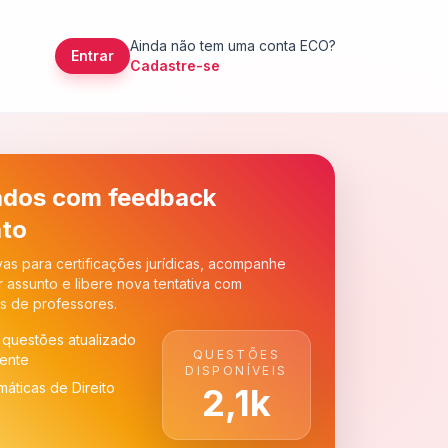
Ainda não tem uma conta ECO?
Entrar
Cadastre-se
ados com feedback
ato
as para certificações jurídicas, acompanhe
 assunto e libere nova tentativa com
s de professores.
questões atualizado
QUESTÕES
ente
DISPONÍVEIS
máticas de Direito
2,1k