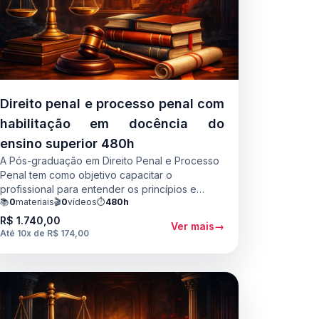
Direito penal e processo penal com
habilitação em docência do
ensino superior 480h
A Pós-graduação em Direito Penal e Processo
Penal tem como objetivo capacitar o
profissional para entender os princípios e
📚
0
materiais
🎬
0
vídeos
⏱️
480h
bases do Direito Penal e Processual Penal,
afim de qualificá-lo para atuar na esfera
R$ 1.740,00
Ver mais
→
pública e privada , além de organizações que
Até 10x de R$ 174,00
atuam em parceria com o setor público. Formar
profissionais para o exercício da docência na
educação superior através da
instrumentalização dos docentes com
metodologias, práticas, recursos didáticos e
pedagógicos atualizados.