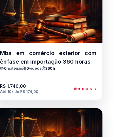
Mba em comércio exterior com
ênfase em importação 360 horas
📚
0
materiais
🎬
0
vídeos
⏱️
360h
R$ 1.740,00
Ver mais
→
Até 10x de R$ 174,00