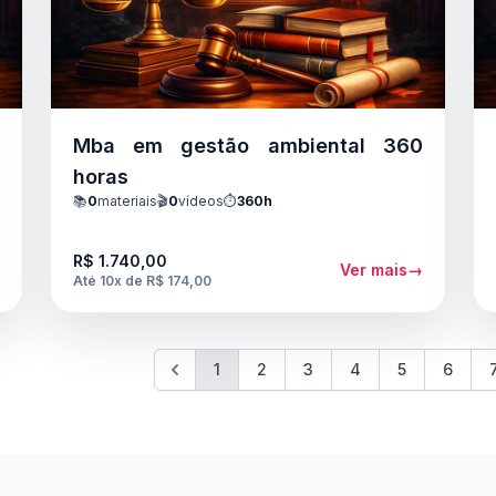
e
Mba em gestão ambiental 360
horas
📚
0
materiais
🎬
0
vídeos
⏱️
360h
R$ 1.740,00
→
Ver mais
→
Até 10x de R$ 174,00
1
2
3
4
5
6