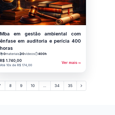
Mba em gestão ambiental com
ênfase em auditoria e perícia 400
horas
📚
0
materiais
🎬
0
vídeos
⏱️
400h
R$ 1.740,00
Ver mais
→
Até 10x de R$ 174,00
7
8
9
10
...
34
35