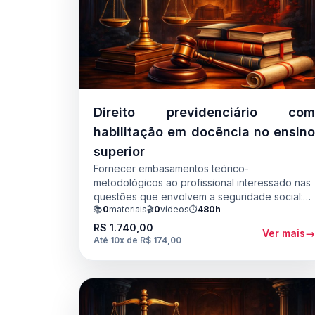
Direito previdenciário co
habilitação em docência no ensin
superior
Fornecer embasamentos teórico-
metodológicos ao profissional interessado nas
questões que envolvem a seguridade social:
📚
0
materiais
🎬
0
vídeos
⏱️
480h
regulação do mercado previdenciário, os
regimes previdenciários, previdência
R$ 1.740,00
Ver mais
complementar, modelo de financiamento da
Até 10x de R$ 174,00
seguridade social. E permitir sua atuação no
mercado cada vez mais carente de
profissionais especializados em direito
previdenciário. Formar profissionais para o
exercício da docência na educação superior