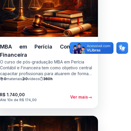
MBA em Perícia Contábil e
Financeira
O curso de pós-graduação MBA em Perícia
Contábil e Financeira tem como objetivo central
capacitar profissionais para atuarem de forma
📚
0
materiais
🎬
0
vídeos
⏱️
360h
especializada na área de perícia, tanto contábil
quanto financeira. Busca-se aprofundar
conhecimentos em métodos periciais, análise
R$ 1.740,00
de documentos contábeis e financeiros, além
Ver mais
→
Até 10x de R$ 174,00
de preparar os participantes para atuarem
como peritos em processos judiciais e
extrajudiciais.