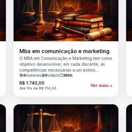
a
Mba em comunicação e marketing
O MBA em Comunicação e Marketing tem como
objetivo desenvolver, em cada discente, as
competências necessárias a um exímio
📚
0
materiais
🎬
0
vídeos
⏱️
360h
estrategista de marketing, capaz de
desenvolver planejamentos completos e
R$ 1.740,00
→
Ver mais
→
consistentes para as empresas que atuam,
Até 10x de R$ 174,00
gerando valiosas vantagens competitivas.