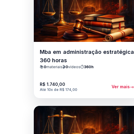
através da instrumentalização dos docentes
com metodologias, práticas, recursos didáticos
e pedagógicos atualizados
Mba em administração estratégic
360 horas
📚
0
materiais
🎬
0
vídeos
⏱️
360h
R$ 1.740,00
Ver mais
Até 10x de R$ 174,00