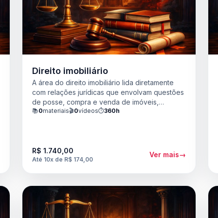
e
Direito imobiliário
A área do direito imobiliário lida diretamente
m
com relações jurídicas que envolvam questões
de posse, compra e venda de imóveis,
📚
0
materiais
🎬
0
vídeos
⏱️
360h
doações, sucessão de bens, trocas e
propriedades de imóveis
R$ 1.740,00
→
Ver mais
→
Até 10x de R$ 174,00