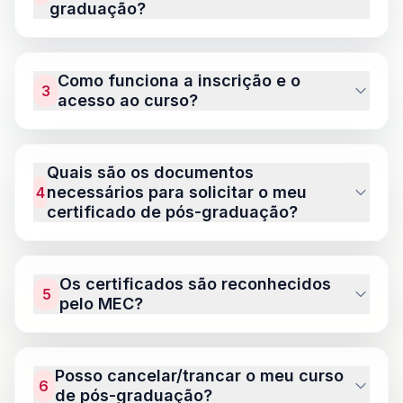
graduação?
Como funciona a inscrição e o
3
acesso ao curso?
Quais são os documentos
necessários para solicitar o meu
4
certificado de pós-graduação?
Você realiza o pré-cadastro e efetua o
pagamento.
Os certificados são reconhecidos
Após a confirmação, recebe por e-mail seu
5
pelo MEC?
login e senha para acessar imediatamente o
portal.
Dentro da plataforma, você encontra todo o
Posso cancelar/trancar o meu curso
material de estudo, atividades e avaliações,
6
de pós-graduação?