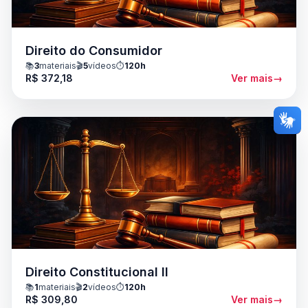
Direito do Consumidor
📚
3
materiais
🎬
5
vídeos
⏱️
120h
R$ 372,18
Ver mais
→
Direito Constitucional II
📚
1
materiais
🎬
2
vídeos
⏱️
120h
R$ 309,80
Ver mais
→