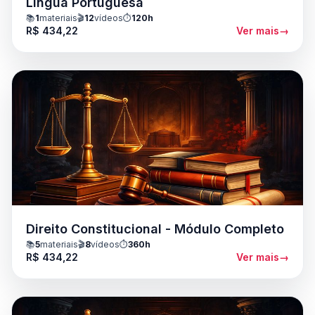
Língua Portuguesa
📚
1
materiais
🎬
12
vídeos
⏱️
120h
R$ 434,22
Ver mais
→
Direito Constitucional - Módulo Completo
📚
5
materiais
🎬
8
vídeos
⏱️
360h
R$ 434,22
Ver mais
→