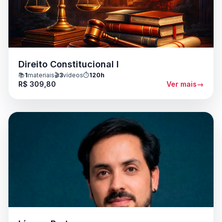
Direito Constitucional I
📚
1
materiais
🎬
3
vídeos
⏱️
120h
R$ 309,80
Ver mais
→