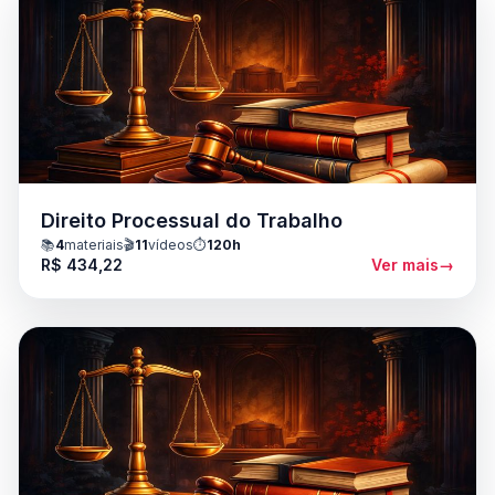
Direito Processual do Trabalho
📚
4
materiais
🎬
11
vídeos
⏱️
120h
R$ 434,22
Ver mais
→