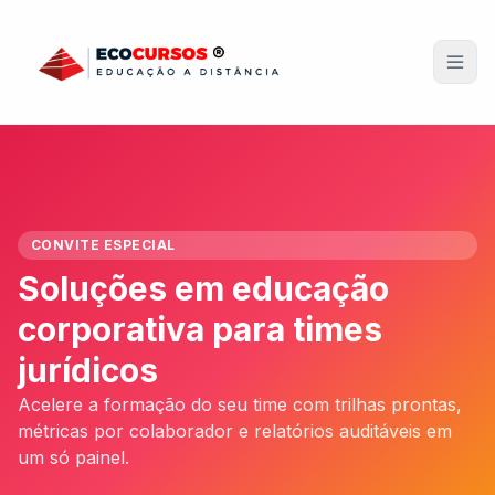
Pular para o conteúdo principal
Men
CONVITE ESPECIAL
Soluções em educação
corporativa para times
jurídicos
Acelere a formação do seu time com trilhas prontas,
métricas por colaborador e relatórios auditáveis em
um só painel.